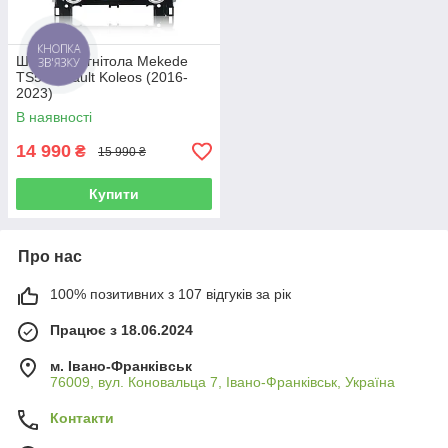
КНОПКА
Штатна магнітола Mekede
ЗВ'ЯЗКУ
TS5 Renault Koleos (2016-
2023)
В наявності
14 990
₴
15 990 ₴
Купити
Про нас
100% позитивних з 107 відгуків за рік
Працює з 18.06.2024
м. Івано-Франківськ
76009, вул. Коновальца 7, Івано-Франківськ, Україна
Контакти