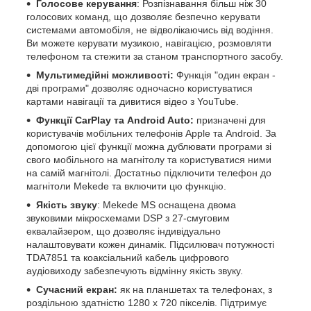
Голосове керування
: Розпізнавання більш ніж 30
голосових команд, що дозволяє безпечно керувати
системами автомобіля, не відволікаючись від водіння.
Ви можете керувати музикою, навігацією, розмовляти
телефоном та стежити за станом транспортного засобу.
Мультимедійні можливості:
Функція "один екран -
дві програми" дозволяє одночасно користуватися
картами навігації та дивитися відео з YouTube.
Функції CarPlay та Android Auto:
призначені для
користувачів мобільних телефонів Apple та Android. За
допомогою цієї функції можна дублювати програми зі
свого мобільного на магнітолу та користуватися ними
на самій магнітолі. Достатньо підключити телефон до
магнітоли Mekede та включити цю функцію.
Якість звуку
: Mekede MS оснащена двома
звуковими мікросхемами DSP з 27-смуговим
еквалайзером, що дозволяє індивідуально
налаштовувати кожен динамік. Підсилювач потужності
TDA7851 та коаксіальний кабель цифрового
аудіовиходу забезпечують відмінну якість звуку.
Сучасний екран:
як на планшетах та телефонах, з
роздільною здатністю 1280 х 720 пікселів. Підтримує