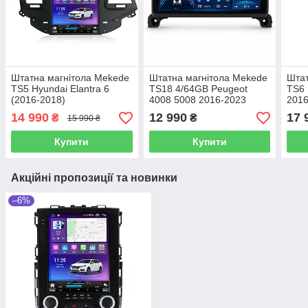
Штатна магнітола Mekede
Штатна магнітола Mekede
Штат
TS5 Hyundai Elantra 6
TS18 4/64GB Peugeot
TS6 
(2016-2018)
4008 5008 2016-2023
2016
styl
14 990
12 990
17 
₴
₴
15 990 ₴
Купити
Купити
Акційні пропозиції та новинки
–6%