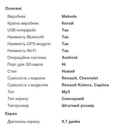
Основні
Виробник
Mekede
Країна виробник
Китай
USB-інтерфейс
Так
Наявність Bluetooth
Так
Наявність GPS-модуля
Так
Наявність Wi-Fi
Так
Операційна система
Android
Порт для SD-карти
Ні
Стан
Новий
Сумісність з маркою
Renault, Chevrolet
Сумісність з моделлю
Renault Koleos, Captiva
Тип
Mp3
Тип екрану
Сенсорний
Типорозмір
Штатний розмір
Екран
Діагональ екрану
9.7 дюйм