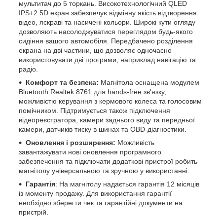
мультитач до 5 торкань. Високотехнологічний QLED
IPS+2.5D екран забезпечує відмінну якість відтворення
відео, яскраві та насичені кольори. Широкі кути огляду
дозволяють насолоджуватися переглядом будь-якого
сидіння вашого автомобіля. Передбачено розділення
екрана на дві частини, що дозволяє одночасно
використовувати дві програми, наприклад навігацію та
радіо.
Комфорт та безпека:
Магнітола оснащена модулем
Bluetooth Realtek 8761 для hands-free зв'язку,
можливістю керування з кермового колеса та голосовим
помічником. Підтримується також підключення
відеореєстратора, камери заднього виду та передньої
камери, датчиків тиску в шинах та OBD-діагностики.
Оновлення і розширення:
Можливість
завантажувати нові оновлення програмного
забезпечення та підключати додаткові пристрої робить
магнітолу універсальною та зручною у використанні.
Гарантія
: На магнітолу надається гарантія 12 місяців
із моменту продажу. Для використання гарантії
необхідно зберегти чек та гарантійні документи на
пристрій.