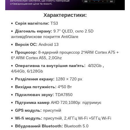
Характеристики:
Серія магнітоли:
TS3
Діагональ екрану:
9.7" QLED, скло 2.5D
антивідблискове покриття AntiGlare
Версія ОС:
Android 13
Процесор:
8-ядерний процессор 2*ARM Cortex A75 +
6* ARM Cortex A55, 2,0Ghz
Оперативна та внутрішня пам'ять:
4
/
32Gb
,
4/64Gb, 6/128Gb
Розділення екрану:
1280 × 720 px
Вихідна потужність:
4*50 Вт
Підсилювач звуку:
TDA7850
Підтримка камер
AHD 720,1080р: підтримує
GPS модуль:
присутній
Wi-fi модуль:
присутній, 2,4ГГц Wi-Fi +5ГГц Wi-Fi
Вбудований Bluetooth:
Bluetooth 5.0