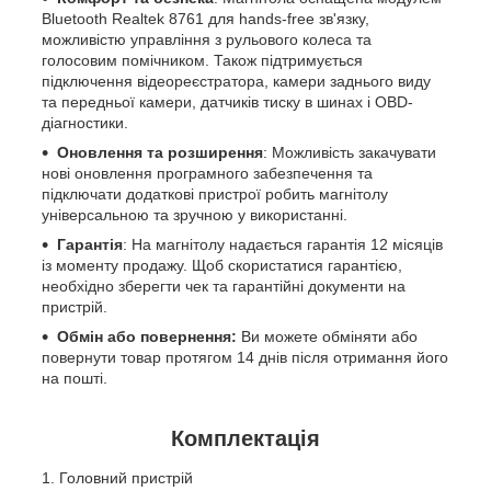
Bluetooth Realtek 8761 для hands-free зв'язку,
можливістю управління з рульового колеса та
голосовим помічником. Також підтримується
підключення відеореєстратора, камери заднього виду
та передньої камери, датчиків тиску в шинах і OBD-
діагностики.
Оновлення та розширення
: Можливість закачувати
нові оновлення програмного забезпечення та
підключати додаткові пристрої робить магнітолу
універсальною та зручною у використанні.
Гарантія
: На магнітолу надається гарантія 12 місяців
із моменту продажу. Щоб скористатися гарантією,
необхідно зберегти чек та гарантійні документи на
пристрій.
Обмін або повернення:
Ви можете обміняти або
повернути товар протягом 14 днів після отримання його
на пошті.
Комплектація
Головний пристрій