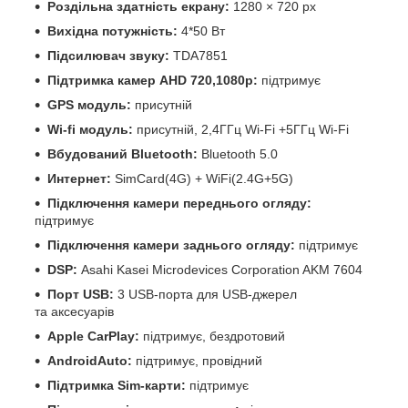
Роздільна здатність екрану:
1280 × 720 px
Вихідна потужність:
4*50 Вт
Підсилювач звуку:
TDA7851
Підтримка камер
AHD 720,1080р:
підтримує
GPS модуль:
присутній
Wi-fi модуль:
присутній, 2,4ГГц Wi-Fi +5ГГц Wi-Fi
Вбудований Bluetooth:
Bluetooth 5.0
Интернет:
SimCard(4G) + WiFi(2.4G+5G)
Підключення камери переднього огляду:
підтримує
Підключення камери заднього огляду:
підтримує
DSP:
Asahi Kasei Microdevices Corporation AKM 7604
Порт USB:
3 USB-порта для USB-джерел
та аксесуарів
Apple CarPlay:
підтримує, бездротовий
AndroidAuto:
підтримує, провідний
Підтримка Sim-карти:
підтримує