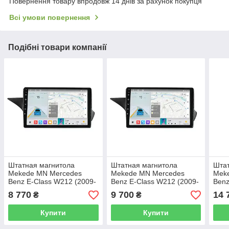
Повернення товару впродовж 14 днів за рахунок покупця
Всі умови повернення
Подібні товари компанії
Штатная магнитола
Штатная магнитола
Штат
Mekede MN Mercedes
Mekede MN Mercedes
Mek
Benz E-Class W212 (2009-
Benz E-Class W212 (2009-
Benz
2013) IPS
2013) IPS
2013
8 770
9 700
14 
₴
₴
Купити
Купити