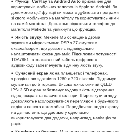
Функції CarPlay та Android Auto
призначені для
користувачів мобільних телефонів Apple та Android. За
допомогою цієї функції ви можете дублювати програми
зі свого мобільного на магнітолу та користуватись ними
на самій магнітолі. Достатньо підключити телефон до
магнітоли Mekede та увімкнути цю функцію.
Якість звуку
: Mekede MS оснащена двома
звуковими мікросхемами DSP з 27-смуговим
еквалайзером, що дозволяє індивідуально
налаштовувати кожен динамік. Підсилювач потужності
TDA7851 та коаксіальний кабель цифрового
аудіовиходу забезпечують відмінну якість звуку.
Сучасний екран
як на планшетах і телефонах,
з роздільною здатністю 1280 х 720 пікселів. Підтримує
мультитач до 5 торкань. Високотехнологічний QLED
IPS+2.5D екран забезпечує чудову якість відтворення
відео, яскраві та насичені кольори. Широкі кути огляду
дозволяють насолоджуватися переглядом з будь-якого
сидіння вашого автомобіля. Передбачено поділ екрану
на дві частини, що дає змогу одночасно
використовувати два додатки, наприклад, навігацію та
радіо.
Комфорт та безпека
: Магнітола оснащена модулем