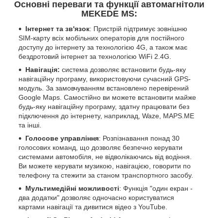
Основні переваги та функції автомагнітоли
MEKEDE MS:
Інтернет та зв'язок
: Пристрій підтримує зовнішню
SIM-карту всіх мобільних операторів для постійного
доступу до інтернету за технологією 4G, а також має
бездротовий інтернет за технологією WiFi 2.4G.
Навігація:
система дозволяє встановити будь-яку
навігаційну програму, використовуючи сучасний GPS-
модуль. За замовчуванням встановлено перевірений
Google Maps. Самостійно ви можете встановити майже
будь-яку навігаційну програму, здатну працювати без
підключення до інтернету, наприклад, Waze, MAPS.ME
та інші.
Голосове управління
: Розпізнавання понад 30
голосових команд, що дозволяє безпечно керувати
системами автомобіля, не відволікаючись від водіння.
Ви можете керувати музикою, навігацією, говорити по
телефону та стежити за станом транспортного засобу.
Мультимедійні можливості
: Функція "один екран -
два додатки" дозволяє одночасно користуватися
картами навігації та дивитися відео з YouTube.