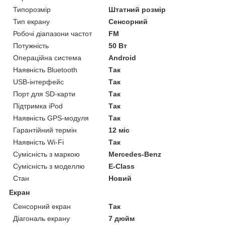
Типорозмір
Штатний розмір
Тип екрану
Сенсорний
Робочі діапазони частот
FM
Потужність
50 Вт
Операційна система
Android
Наявність Bluetooth
Так
USB-інтерфейс
Так
Порт для SD-карти
Так
Підтримка iPod
Так
Наявність GPS-модуля
Так
Гарантійний термін
12 міс
Наявність Wi-Fi
Так
Сумісність з маркою
Mercedes-Benz
Сумісність з моделлю
E-Class
Стан
Новий
Екран
Сенсорний екран
Так
Діагональ екрану
7 дюйм