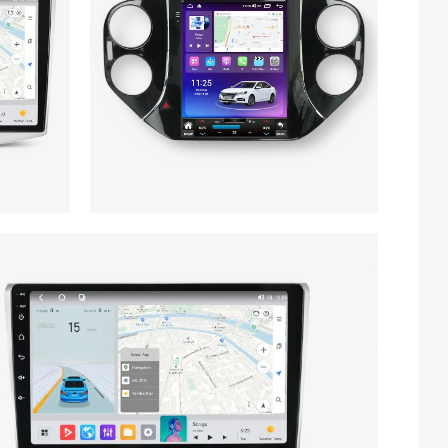
16)
функцій
є річну
 VW Tiguan