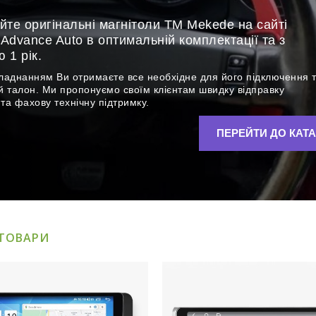
те оригінальні магнітоли ТМ Mekede на сайті
 Advance Auto в оптимальній комплектації та з
 1 рік.
ладнанням Ви отримаєте все необхідне для його підключення 
й талон. Ми пропонуємо своїм клієнтам швидку відправку
та фахову технічну підтримку.
ПЕРЕЙТИ ДО КАТ
 ТОВАРИ
тна магнітола Mekede MS 2k
Штатна магнітола Meke