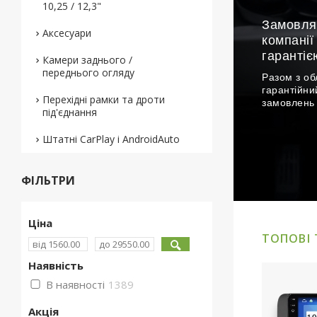
10,25 / 12,3"
Замовляй
Аксесуари
компанії
гарантією
Камери заднього /
переднього огляду
Разом з об
гарантійни
Перехідні рамки та дроти
замовлень 
під'єднання
Штатні CarPlay і AndroidAuto
ФІЛЬТРИ
Ціна
ТОПОВІ
Наявність
В наявності
1389
Штатна магнітола Mekede MS
Шта
Акція