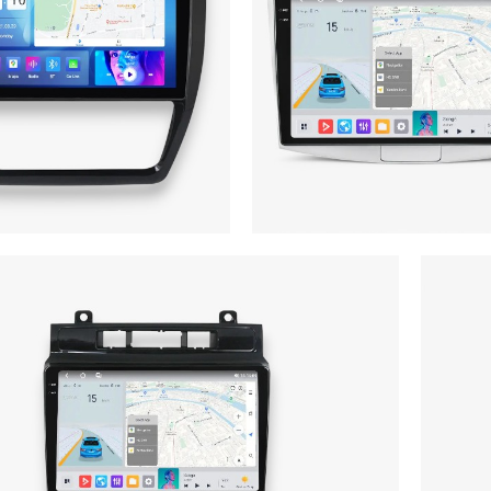
swagen Passat b7 (2011-2015)
Tiguan 1 (2007-20
CarPlay QleD
Модель з підтримкою 
агнітола ідеально сумісна з
CarPlay/Android Auto ма
kswagen Passat B7 відповідних
гарантію та підходить для
ів випуску та укомплектована
1.
D-екраном з діагоналлю 10,2".
ДЕТАЛЬНІШЕ
ДЕТАЛЬНІШЕ
на магнітола Mekede MS VW Passat B6 (2005-2012)
QleD
атна магнітола для Volkswagen Passat B6 оснащена
ним екраном (10,2") та має оптимальне співвідношення
параметрів ціна/якість.
ДЕТАЛЬНІШЕ