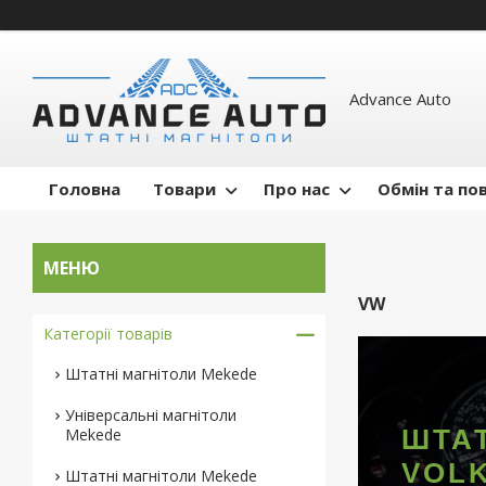
Advance Auto
Головна
Товари
Про нас
Обмін та по
VW
Категорії товарів
Штатні магнітоли Mekede
Універсальні магнітоли
ШТАТ
Mekede
VOL
Штатні магнітоли Mekede