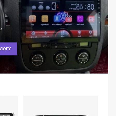
та
АЛОГУ
de TS3 VW