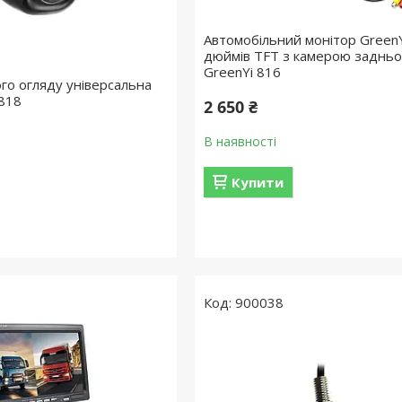
Автомобільний монітор GreenY
дюймів TFT з камерою задньо
GreenYi 816
го огляду універсальна
818
2 650 ₴
В наявності
Купити
900038