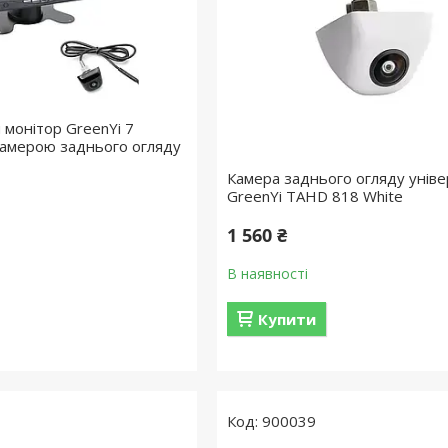
 монітор GreenYi 7
камерою заднього огляду
Камера заднього огляду унів
GreenYi TAHD 818 White
1 560 ₴
В наявності
Купити
900039