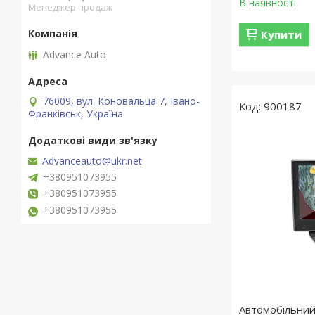
В наявності
Менеджер продаж
Купити
Advance Auto
76009, вул. Коновальца 7, Івано-
900187
Франківськ, Україна
Advanceauto@ukr.net
+380951073955
+380951073955
+380951073955
Автомобільний