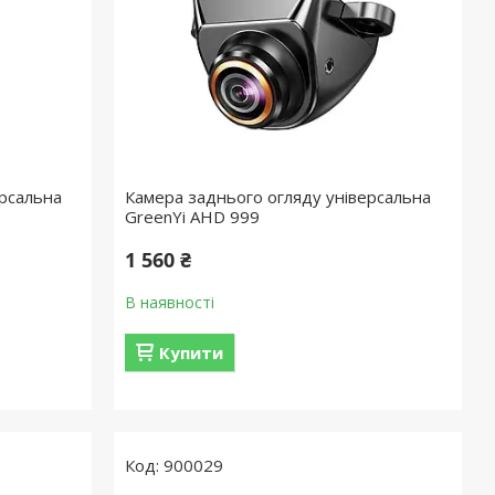
ерсальна
Камера заднього огляду універсальна
GreenYi AHD 999
1 560 ₴
В наявності
Купити
900029