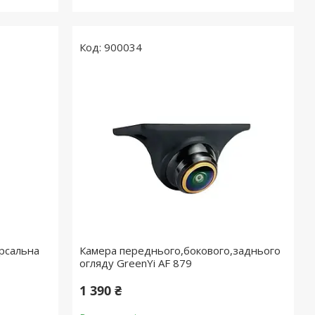
900034
ерсальна
Камера переднього,бокового,заднього
огляду GreenYi AF 879
1 390 ₴