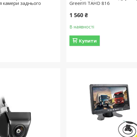
я камери заднього
GreenYi TAHD 816
1 560 ₴
В наявності
Купити