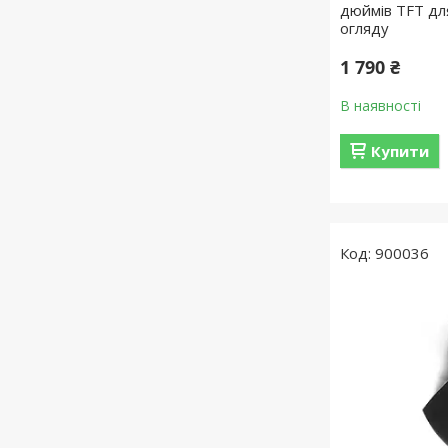
дюймів TFT дл
огляду
1 790 ₴
В наявності
Купити
900036