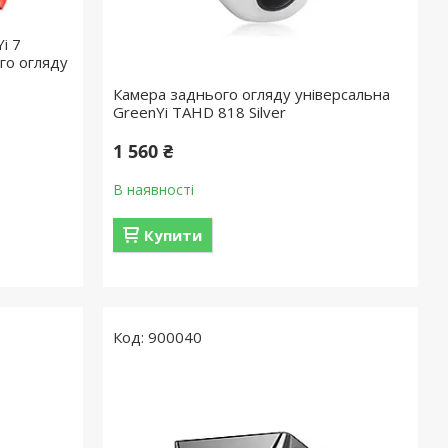
i 7
го огляду
Камера заднього огляду універсальна
GreenYi TAHD 818 Silver
1 560 ₴
В наявності
Купити
900040