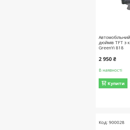
Автомобільний
дюймів TFT з 
GreenYi 818
2 950 ₴
В наявності
Купити
900028