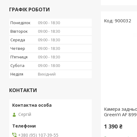
ГРАФІК РОБОТИ
900032
Понеділок
09:00
18:30
Вівторок
09:00
18:30
Середа
09:00
18:30
Четвер
09:00
18:30
Пʼятниця
09:00
18:30
Субота
09:00
18:00
Неділя
Вихідний
КОНТАКТИ
Камера задньо
Сергій
GreenYi AF 899
1 390 ₴
+380 (95) 107-39-55