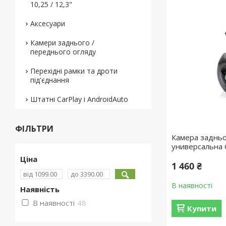
10,25 / 12,3"
Аксесуари
Камери заднього /
переднього огляду
Перехідні рамки та дроти
під'єднання
Штатні CarPlay і AndroidAuto
ФІЛЬТРИ
Камера задньо
универсальна 
Ціна
1 460 ₴
В наявності
Наявність
В наявності
48
Купити