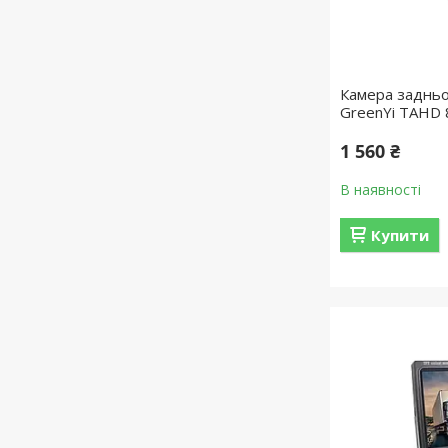
Камера задньо
GreenYi TAHD 
1 560 ₴
В наявності
Купити