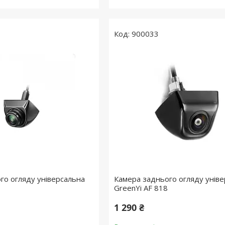
900033
го огляду універсальна
Камера заднього огляду унів
GreenYi AF 818
1 290 ₴