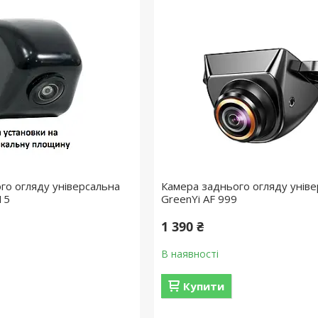
го огляду універсальна
Камера заднього огляду унів
15
GreenYi AF 999
1 390 ₴
В наявності
Купити