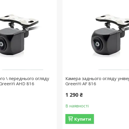
го \ переднього огляду
Камера заднього огляду унів
GreenYi AHD 816
GreenYi AF 816
1 290 ₴
В наявності
Купити