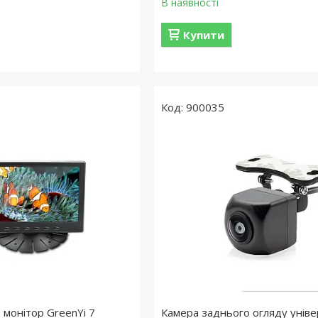
В наявності
Купити
900035
 монітор GreenYi 7
Камера заднього огляду унів