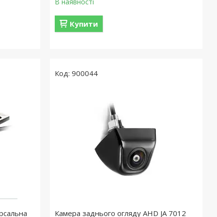
В наявності
Купити
900044
ерсальна
Камера заднього огляду AHD JA 7012