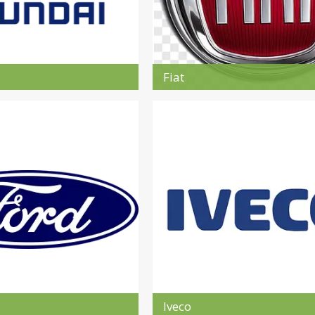
Fiat
Iveco