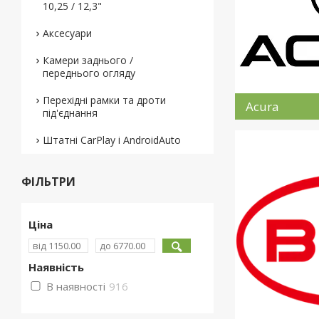
10,25 / 12,3"
Аксесуари
Камери заднього /
переднього огляду
Перехідні рамки та дроти
Acura
під'єднання
Штатні CarPlay і AndroidAuto
ФІЛЬТРИ
Ціна
Наявність
В наявності
916