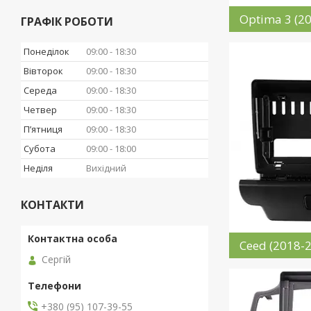
Optima 3 (2
ГРАФІК РОБОТИ
Понеділок
09:00
18:30
Вівторок
09:00
18:30
Середа
09:00
18:30
Четвер
09:00
18:30
Пʼятниця
09:00
18:30
Субота
09:00
18:00
Неділя
Вихідний
КОНТАКТИ
Ceed (2018-
Сергій
+380 (95) 107-39-55