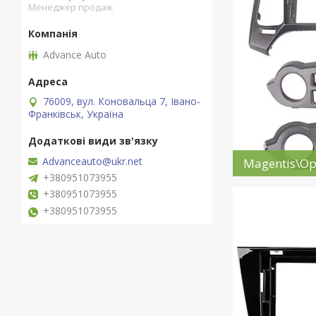
Менеджер продаж
Advance Auto
76009, вул. Коновальца 7, Івано-
Франківськ, Україна
Advanceauto@ukr.net
Magentis\Op
+380951073955
+380951073955
+380951073955