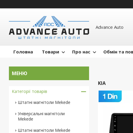
Advance Auto
Головна
Товари
Про нас
Обмін та по
KIA
Категорії товарів
Штатні магнітоли Mekede
Універсальні магнітоли
Mekede
Штатні магнітоли Mekede